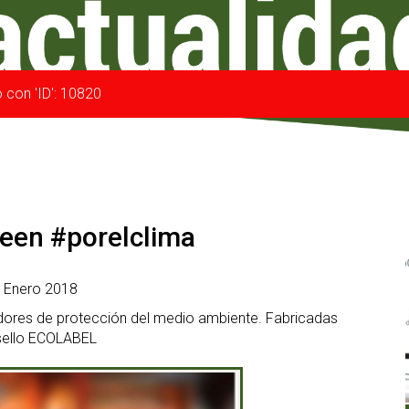
o con 'ID': 10820
reen #porelclima
0 Enero 2018
adores de protección del medio ambiente. Fabricadas
 sello ECOLABEL