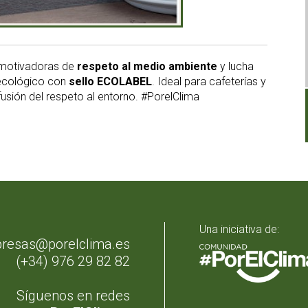
s motivadoras de
respeto al medio ambiente
y lucha
 ecológico con
sello ECOLABEL
. Ideal para cafeterías y
fusión del respeto al entorno. #PorelClima
Una iniciativa de:
resas@porelclima.es
(+34) 976 29 82 82
Síguenos en redes