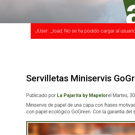
JUser: :_load: No se ha podido cargar al usuari
Servilletas Miniservis GoG
Publicado por
La Pajarita by Mapelor
el Martes, 3
Miniservis de papel de una capa con frases motiv
con papel ecológico GoGreen. Con la garantía del